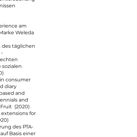
nissen
perience am
e Marke Weleda
des täglichen
 -
rechten
 sozialen
0)
in consumer
d diary
-based and
lennials and
Fruit (2020)
 extensions for
020)
erung des PTA-
uf Basis einer