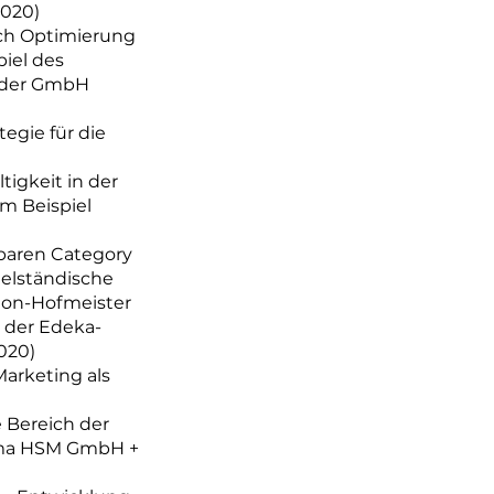
2020)
ch Optimierung
iel des
eder GmbH
egie für die
igkeit in der
m Beispiel
rbaren Category
elständische
on-Hofmeister
 der Edeka-
020)
arketing als
 Bereich der
rma HSM GmbH +