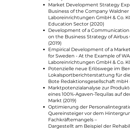
Market Development Strategy Exp
Business of the Company Waldner
Laboreinrichtungen GmbH & Co. KG
Education Sector (2020)
Development of a Communication
on the Business Strategy of Airbus
(2019)
Empirical Development of a Market
for Sweden - At the Example of 
Laboreinrichtungen GmbH & Co. KG
Potenzielle neue Erlöswege im Ber
Lokalsportberichterstattung für d
Bote Redaktionsgesellschaft mbH 
Marktpotenzialanalyse zur Produk
eines 100%-Agaven-Tequilas auf 
Markt (2019)
Optimierung der Personalintegratio
Quereinsteiger vor dem Hintergru
Fachkräftemangels –
Dargestellt am Beispiel der Rehabil