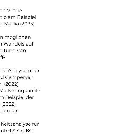
on Virtue
tio am Beispiel
l Media (2023)
on möglichen
n Wandels auf
eitung von
fP
che Analyse über
und Campervan
n (2022)
 Marketingkanäle
m Beispiel der
(2022)
tion for
eitsanalyse für
GmbH & Co. KG