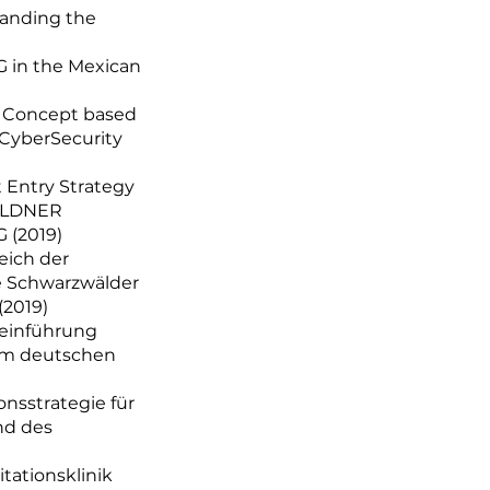
anding the
 in the Mexican
 Concept based
 CyberSecurity
 Entry Strategy
WALDNER
 (2019)
eich der
ie Schwarzwälder
(2019)
teinführung
dem deutschen
nsstrategie für
nd des
itationsklinik