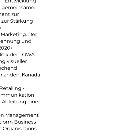
 – Entwicklung
er gemeinsamen
ment zur
e zur Stärkung
)
Marketing. Der
rkennung und
2020)
litik der LOWA
g visueller
echend
erlanden, Kanada
tailing -
ommunikation
Ableitung einer
tion Management
atform Business
 Organisations