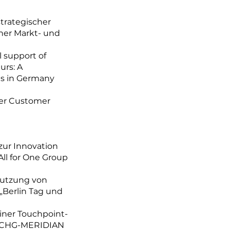
trategischer
iner Markt- und
l support of
urs: A
as in Germany
der Customer
ur Innovation
ll for One Group
Nutzung von
„Berlin Tag und
iner Touchpoint-
r CHG-MERIDIAN