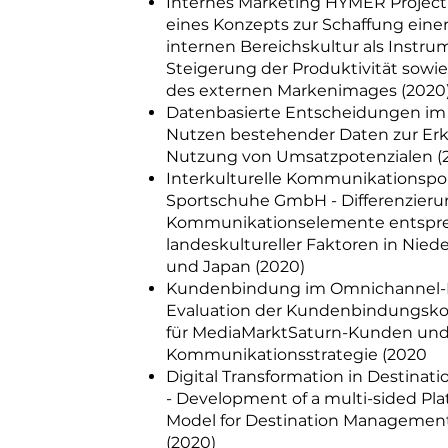
Internes Marketing HYMER Project
eines Konzepts zur Schaffung ein
internen Bereichskultur als Instru
Steigerung der Produktivität sowi
des externen Markenimages (2020
Datenbasierte Entscheidungen im 
Nutzen bestehender Daten zur E
Nutzung von Umsatzpotenzialen (
Interkulturelle Kommunikationspo
Sportschuhe GmbH - Differenzierun
Kommunikationselemente entspr
landeskultureller Faktoren in Nied
und Japan (2020)
Kundenbindung im Omnichannel-Re
Evaluation der Kundenbindungsk
für MediaMarktSaturn-Kunden und 
Kommunikationsstrategie (2020
Digital Transformation in Destina
- Development of a multi-sided Pl
Model for Destination Management
(2020)