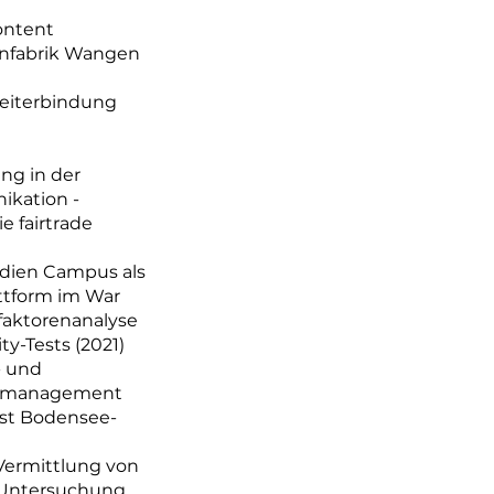
ontent
enfabrik Wangen
eiterbindung
ng in der
ikation -
e fairtrade
dien Campus als
ttform im War
sfaktorenanalyse
y-Tests (2021)
- und
allmanagement
nst Bodensee-
Vermittlung von
 Untersuchung