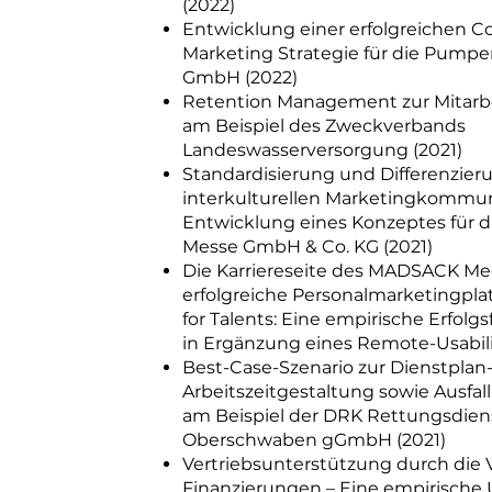
(2022)
Entwicklung einer erfolgreichen C
Marketing Strategie für die Pump
GmbH (2022)
Retention Management zur Mitarb
am Beispiel des Zweckverbands
Landeswasserversorgung (2021)
Standardisierung und Differenzieru
interkulturellen Marketingkommun
Entwicklung eines Konzeptes für di
Messe GmbH & Co. KG (2021)
Die Karriereseite des MADSACK Me
erfolgreiche Personalmarketingpla
for Talents: Eine empirische Erfolg
in Ergänzung eines Remote-Usabilit
Best-Case-Szenario zur Dienstplan
Arbeitszeitgestaltung sowie Ausf
am Beispiel der DRK Rettungsdie
Oberschwaben gGmbH (2021)
Vertriebsunterstützung durch die 
Finanzierungen – Eine empirische